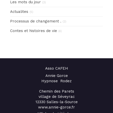
Les mots du jour
(3)
Actualites
(5)
Processus de changement .
(2)
Contes et histoires de vie
(4)
Asso CAFEH
Annie Gorce
Hypnose Rodez
Chemin des Parets
village de Séveyrac
12330
Salles-la-Source
www.annie-gorce.fr