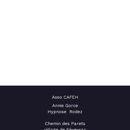
Asso CAFEH
Annie Gorce
Hypnose Rodez
Chemin des Parets
village de Séveyrac