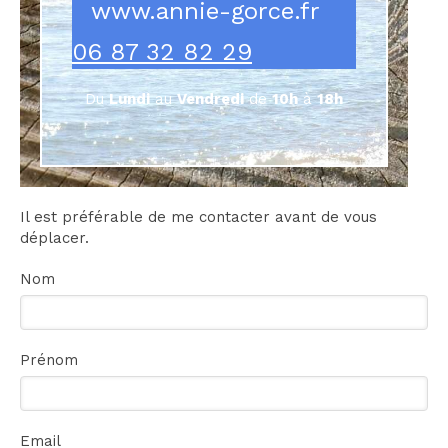
www.annie-gorce.fr
06 87 32 82 29
Du
Lundi
au
Vendredi
de
10h
à
18h
Il est préférable de me contacter avant de vous
déplacer.
Nom
Prénom
Email