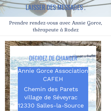
LAISSER DES MESSAGES .
Prendre rendez-vous avec Annie Gorce,
thérapeute à Rodez
DECIDEZ DE CHANGER
Annie Gorce Association
CAFEH
Chemin des Parets
village de Séveyrac
12330
Salles-la-Source