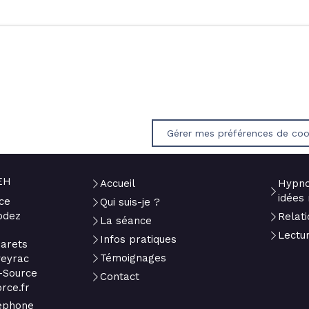
Gérer mes préférences de coo
EH
Accueil
Hypno
idées 
ce
Qui suis-je ?
odez
Relati
La séance
Lectu
Infos pratiques
arets
Témoignages
veyrac
-Source
Contact
rce.fr
léphone