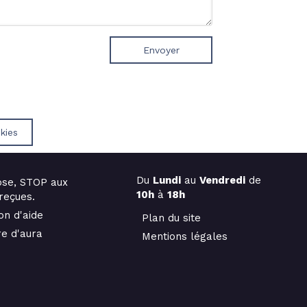
Envoyer
kies
Du
Lundi
au
Vendredi
de
se, STOP aux
10h
à
18h
reçues.
on d'aide
Plan du site
re d'aura
Mentions légales