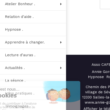
Atelier Bonheur .
Relation d'aide .
Hypnose .
Apprendre à changer.
Lecture d'auras .
Asso CAF
Actualités .
Annie Gor
Hypnose R
La séance .
Chemin des P
village de Sé
Infos pratiques .
12330
Salles-la
www.annie-go
Témoignages .
Afficher le té