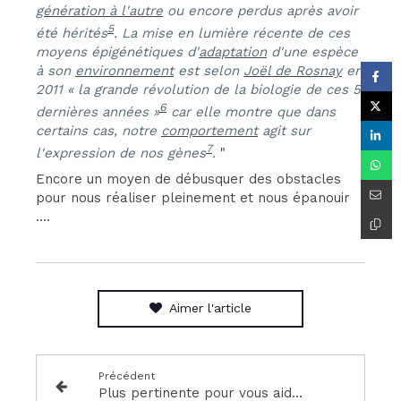
génération à l'autre
ou encore perdus après avoir
5
été hérités
. La mise en lumière récente de ces
moyens épigénétiques d'
adaptation
d'une espèce
à son
environnement
est selon
Joël de Rosnay
en
2011 « la grande révolution de la biologie de ces 5
6
dernières années »
car elle montre que dans
certains cas, notre
comportement
agit sur
7
l'expression de nos gènes
.
"
Encore un moyen de débusquer des obstacles
pour nous réaliser pleinement et nous épanouir
....
Aimer l'article
Précédent
Plus pertinente pour vous aider ! Lecture d'Auras , deuxième niveau.