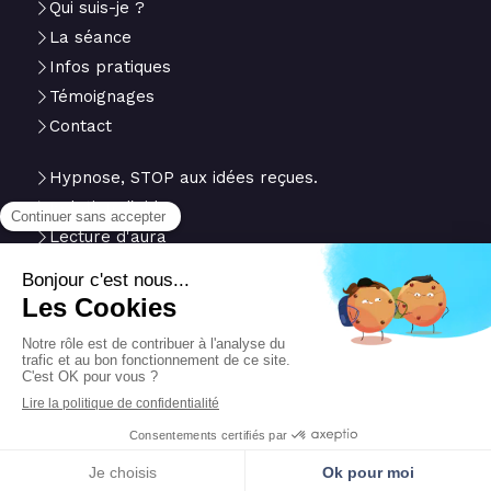
Qui suis-je ?
La séance
Infos pratiques
Témoignages
Contact
Hypnose, STOP aux idées reçues.
Relation d'aide
Lecture d'aura
Du
Lundi
au
Vendredi
de
10h
à
18h
Plan du site
Mentions légales
Création et référencement du site par Simplébo
Site partenaire de
Annuaire Thérapeutes