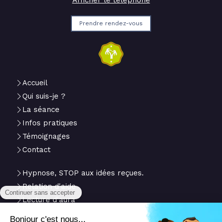
Afficher le téléphone
Prendre rendez-vous
Accueil
Qui suis-je ?
La séance
Infos pratiques
Témoignages
Contact
Hypnose, STOP aux idées reçues.
Relation d'aide
Lecture d'aura
Du
Lundi
au
Vendredi
de
10h
à
18h