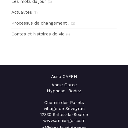
Les mots du jour
(3)
Actualites
(5)
Processus de changement .
(2)
Contes et histoires de vie
(4)
Asso CAFEH
Annie Gorce
Hypnose Rodez
Chemin des Parets
village de Séveyrac
12330
Salles-la-Source
www.annie-gorce.fr