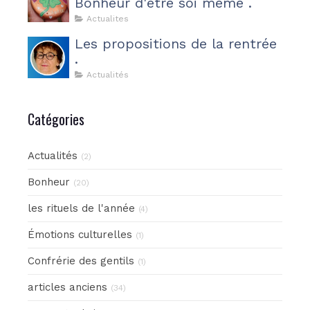
Bonheur d'être soi même .
Actualites
Les propositions de la rentrée
.
Actualités
Catégories
Actualités
(2)
Bonheur
(20)
les rituels de l'année
(4)
Émotions culturelles
(1)
Confrérie des gentils
(1)
articles anciens
(34)