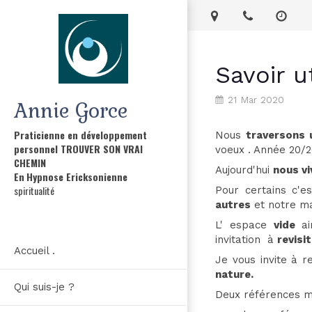
Savoir u
21 Mar 2020
Annie Gorce
Praticienne en développement
Nous
traversons 
personnel TROUVER SON VRAI
voeux . Année 20/20
CHEMIN
Aujourd'hui
nous v
En
Hypnose Ericksonienne
spiritualité
Pour certains c'e
autres
et notre ma
L' espace
vide
a
invitation à
revisi
Accueil .
Je vous invite à 
nature.
Qui suis-je ?
Deux références m