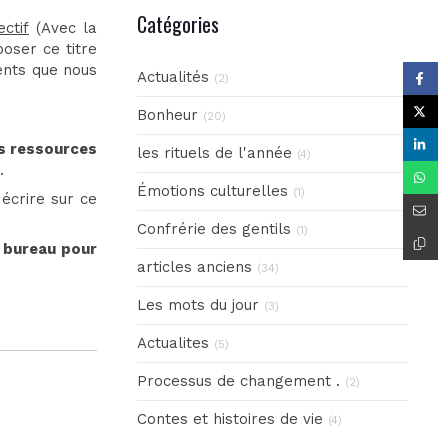
Catégories
ectif
(Avec la
oser ce titre
ents que nous
Actualités
(2)
Bonheur
(20)
s ressources
les rituels de l'année
(4)
.
Émotions culturelles
(1)
 écrire sur ce
Confrérie des gentils
(1)
 bureau pour
articles anciens
(34)
Les mots du jour
(3)
Actualites
(5)
Processus de changement .
(2)
Contes et histoires de vie
(4)