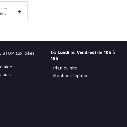
uivant
Dans quel monde ? je veux vivre demain .
Du
Lundi
au
Vendredi
de
10h
à
, STOP aux idées
18h
 d'aide
Plan du site
d'aura
Mentions légales