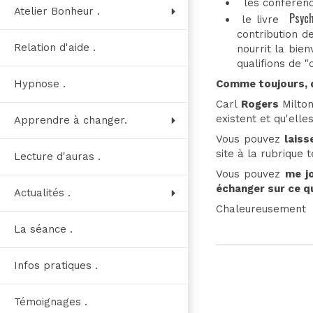
les conféren
Atelier Bonheur .
Psych
le livre
contribution d
Relation d'aide .
nourrit la bie
qualifions de "
Hypnose .
Comme toujours, d
Carl
Rogers
Milto
existent et qu'elle
Apprendre à changer.
Vous pouvez
laiss
site à la rubrique 
Lecture d'auras .
Vous pouvez
me j
échanger sur ce q
Actualités .
Chaleureusement
La séance .
Infos pratiques .
Témoignages .