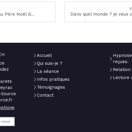
S
La lettre au Père Noël des adultes
EH
Accueil
Hypnose
reçues.
ce
Qui suis-je ?
odez
Relation
La séance
Lecture 
Infos pratiques
arets
Témoignages
veyrac
-Source
Contact
rce.fr
léphone
z-vous