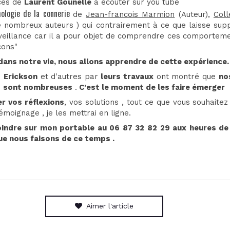
ces de
Laurent Gounelle
à écouter sur you tube
ologie de la connerie
de
Jean-francois Marmion
(Auteur),
Coll
e nombreux auteurs ) qui contrairement à ce que laisse supp
nveillance car il a pour objet de comprendre ces comportem
cons"
ans notre vie, nous allons apprendre de cette expérience.
n
Erickson
et d'autres par
leurs travaux
ont montré que
no
s
sont nombreuses
.
C'est le moment de les faire émerger
er vos réflexions
, vos solutions , tout ce que vous souhaitez
témoignage , je les mettrai en ligne.
oindre sur mon portable au 06 87 32 82 29 aux heures de
ue nous faisons de ce temps .
Aimer l'article