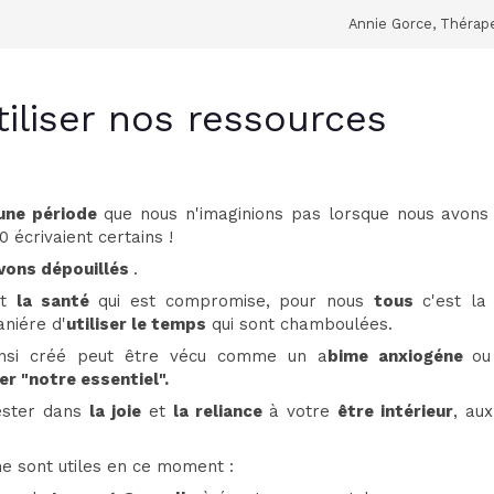
Annie Gorce, Thérap
tiliser nos ressources
une période
que nous n'imaginions pas lorsque nous avon
 écrivaient certains !
ivons dépouillés
.
st
la santé
qui est compromise, pour nous
tous
c'est l
niére d'
utiliser le temps
qui sont chamboulées.
insi créé peut être vécu comme un a
bime anxiogéne
ou
ter "notre essentiel".
rester dans
la joie
et
la reliance
à votre
être intérieur
, au
e sont utiles en ce moment :