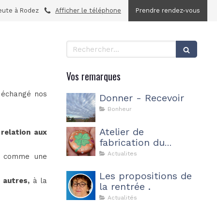
eute à Rodez
Afficher le téléphone
Prendre rendez-vous
Rechercher
Vos remarques
s échangé nos
Donner - Recevoir
Bonheur
Atelier de
a
relation aux
fabrication du
Bonheur d'être soi
Actualites
 comme une
même .
Les propositions de
x
autres,
à la
la rentrée .
Actualités