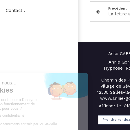
Précédent
Contact .
Asso CAF
Annie Gor
Hypnose R
Chemin des P
village de Sé
12330
Salles-la
www.annie-go
Afficher le té
Prendre rende