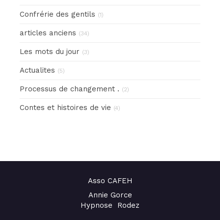
Confrérie des gentils
(1)
articles anciens
(34)
Les mots du jour
(3)
Actualites
(5)
Processus de changement .
(2)
Contes et histoires de vie
(4)
Asso CAFEH
Annie Gorce
Hypnose Rodez