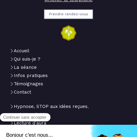
Prendre rendez-vous
Accueil
Qui suis-je ?
La séance
Infos pratiques
Témoignages
Contact
Hypnose, STOP aux idées reçues.
Relation d'aide
Lecture d'aura
Du
Lundi
au
Vendredi
de
10h
à
18h