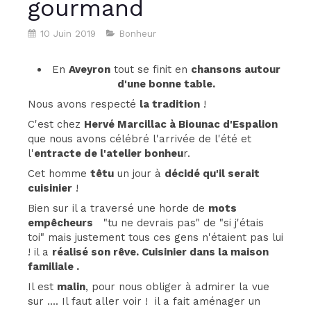
gourmand
10 Juin 2019
Bonheur
En
Aveyron
tout se finit en
chansons autour
d'une bonne table.
Nous avons respecté
la tradition
!
C'est chez
Hervé Marcillac à Biounac d'Espalion
que nous avons célébré l'arrivée de l'été et
l'
entracte de l'atelier bonheu
r.
Cet homme
têtu
un jour à
décidé qu'il serait
cuisinier
!
Bien sur il a traversé une horde de
mots
empêcheurs
"tu ne devrais pas" de "si j'étais
toi" mais justement tous ces gens n'étaient pas lui
! il a
réalisé son rêve. Cuisinier dans la maison
familiale .
Il est
malin
, pour nous obliger à admirer la vue
sur .... Il faut aller voir ! il a fait aménager un