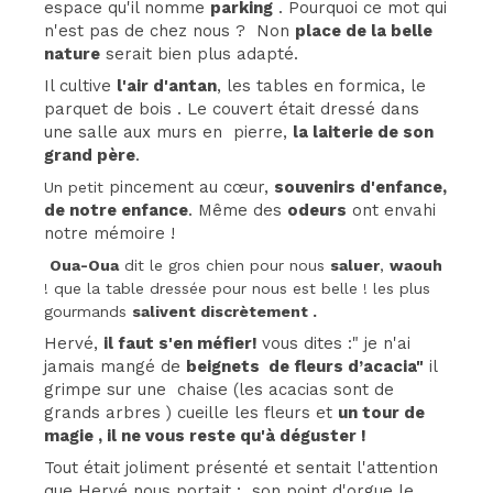
espace qu'il nomme
parking
. Pourquoi ce mot qui
n'est pas de chez nous ? Non
place de la belle
nature
serait bien plus adapté.
Il cultive
l'air d'antan
, les tables en formica, le
parquet de bois . Le couvert était dressé dans
une salle aux murs en pierre,
la laiterie de son
grand père
.
pincement au cœur,
souvenirs d'enfance,
Un petit
de notre enfance
. Même des
odeurs
ont envahi
notre mémoire !
Oua-Oua
dit le gros chien pour nous
saluer
,
waouh
! que la table dressée pour nous est belle ! les plus
gourmands
salivent discrètement .
Hervé,
il faut s'en méfier!
vous dites :" je n'ai
jamais mangé de
beignets de fleurs d’acacia"
il
grimpe sur une chaise (les acacias sont de
grands arbres ) cueille les fleurs et
un tour de
magie , il ne vous reste qu'à déguster !
Tout était joliment présenté et sentait l'attention
que Hervé nous portait ; son point d'orgue le